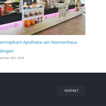
t Apotheke am Nonnenhaus
Arnika-Apotheke 
Dezember 15th, 2023
023
KONTAKT