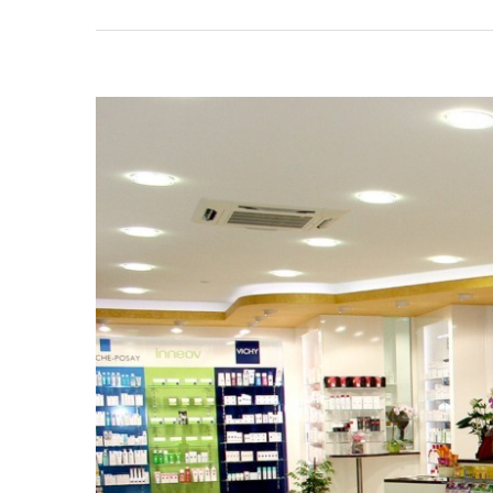
View
Larger
Image