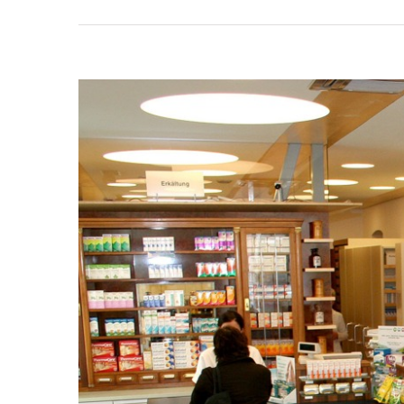
View
Larger
Image