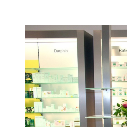
View
Larger
Image